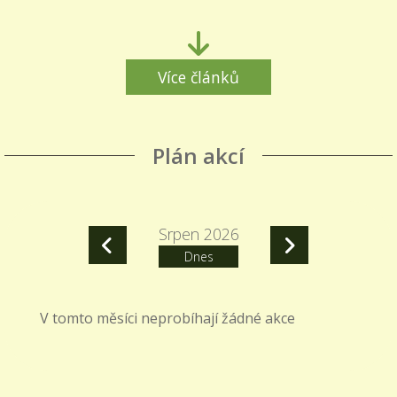
Více článků
Plán akcí
Srpen 2026
Dnes
V tomto měsíci neprobíhají žádné akce