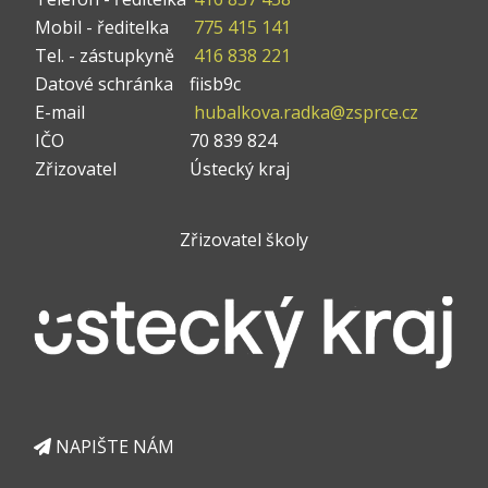
Mobil - ředitelka
775 415 141
Tel. - zástupkyně
416 838 221
Datové schránka
fiisb9c
E-mail
hubalkova.radka@zsprce.cz
IČO
70 839 824
Zřizovatel
Ústecký kraj
Zřizovatel školy
NAPIŠTE NÁM